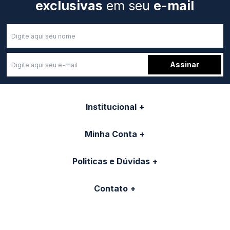
exclusivas
em seu
e-mail
Seg.
a
Sex.
das
Assinar
8h
às
17h
Sáb.
Institucional
das
8h
às
Minha Conta
11h
Politicas e Dúvidas
Contato