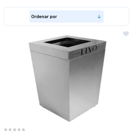
(44)
3037-
0500