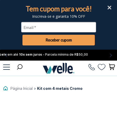
Tem cupom para você!
Inscreva-se e garanta 10% OFF
Receber cupom
7%
off no
PIX
Fale
Conosco
Página Inicial
›
Kit com 4 metais Cromo
Atendimento