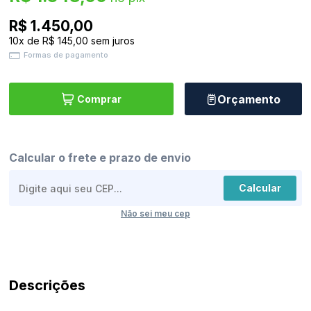
R$ 1.450,00
10
x
de
R$ 145,00
sem juros
Seg.
Formas de pagamento
a
Sex.
das
8h
Orçamento
Comprar
às
17h
Sáb.
das
8h
Calcular o frete e prazo de envio
às
11h
Calcular
Não sei meu cep
Descrições