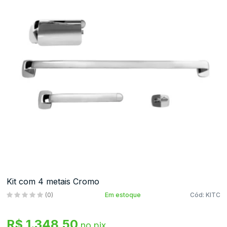
(44)
3037-
0500
Kit com 4 metais Cromo
(
0
)
Em estoque
Cód: KITC
R$ 1.348,50
no pix